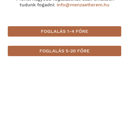
tudunk fogadni:
info@menzaetterem.hu
FOGLALÁS 1-4 FŐRE
Magyar
FOGLALÁS 5-20 FŐRE