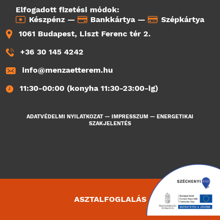
Elfogadott fizetési módok:
Készpénz —
Bankkártya —
Szépkártya
1061 Budapest, Liszt Ferenc tér 2.
+36 30 145 4242
info@menzaetterem.hu
11:30-00:00 (konyha 11:30-23:00-ig)
ADATVÉDELMI NYILATKOZAT
—
IMPRESSZUM
—
ENERGETIKAI
SZAKJELENTÉS
ASZTALFOGLALÁS
875