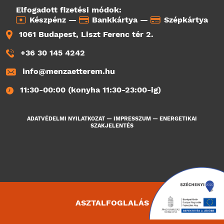
Elfogadott fizetési módok:
Készpénz —
Bankkártya —
Szépkártya
1061 Budapest, Liszt Ferenc tér 2.
+36 30 145 4242
info@menzaetterem.hu
11:30-00:00 (konyha 11:30-23:00-ig)
ADATVÉDELMI NYILATKOZAT
—
IMPRESSZUM
—
ENERGETIKAI
SZAKJELENTÉS
ASZTALFOGLALÁS
2547