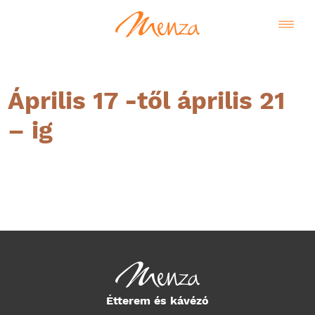
Április 17 -től április 21
– ig
Magyar
Étterem és kávézó