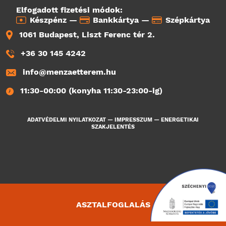
Elfogadott fizetési módok:
Készpénz —
Bankkártya —
Szépkártya
1061 Budapest, Liszt Ferenc tér 2.
+36 30 145 4242
info@menzaetterem.hu
11:30-00:00 (konyha 11:30-23:00-ig)
ADATVÉDELMI NYILATKOZAT
—
IMPRESSZUM
—
ENERGETIKAI
SZAKJELENTÉS
ASZTALFOGLALÁS
2130