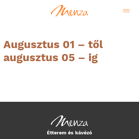
Augusztus 01 – től
augusztus 05 – ig
Magyar
Étterem és kávézó