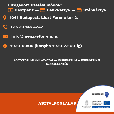
Elfogadott fizetési módok:
Készpénz —
Bankkártya —
Szépkártya
1061 Budapest, Liszt Ferenc tér 2.
+36 30 145 4242
info@menzaetterem.hu
11:30-00:00 (konyha 11:30-23:00-ig)
ADATVÉDELMI NYILATKOZAT
—
IMPRESSZUM
—
ENERGETIKAI
SZAKJELENTÉS
ASZTALFOGLALÁS
3362