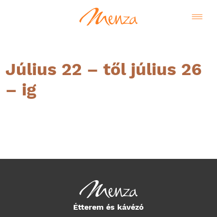
Július 22 – től július 26
– ig
Magyar
Étterem és kávézó