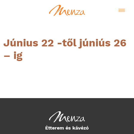
Június 22 -től júniús 26
– ig
Magyar
Étterem és kávézó