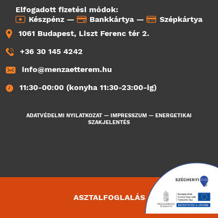
Elfogadott fizetési módok:
Készpénz —
Bankkártya —
Szépkártya
1061 Budapest, Liszt Ferenc tér 2.
+36 30 145 4242
info@menzaetterem.hu
11:30-00:00 (konyha 11:30-23:00-ig)
ADATVÉDELMI NYILATKOZAT
—
IMPRESSZUM
—
ENERGETIKAI
SZAKJELENTÉS
ASZTALFOGLALÁS
4897