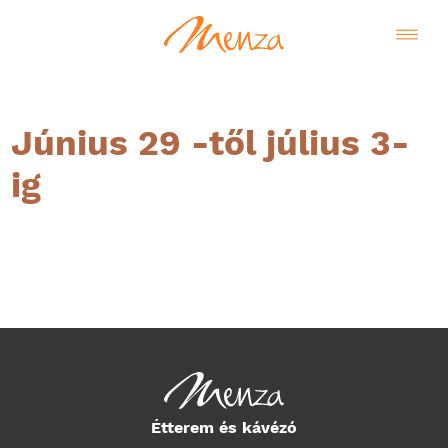
Június 29 -től július 3-
ig
Magyar
Étterem és kávézó