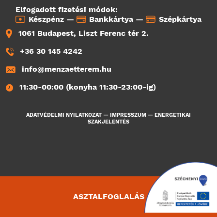
Elfogadott fizetési módok:
Készpénz —
Bankkártya —
Szépkártya
1061 Budapest, Liszt Ferenc tér 2.
+36 30 145 4242
info@menzaetterem.hu
11:30-00:00 (konyha 11:30-23:00-ig)
ADATVÉDELMI NYILATKOZAT
—
IMPRESSZUM
—
ENERGETIKAI
SZAKJELENTÉS
ASZTALFOGLALÁS
4899