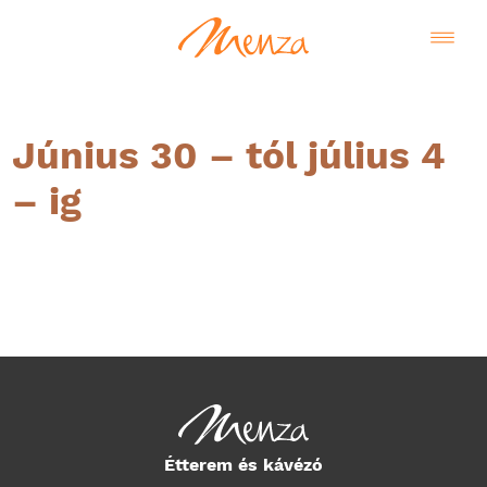
Június 30 – tól július 4
– ig
Magyar
Étterem és kávézó