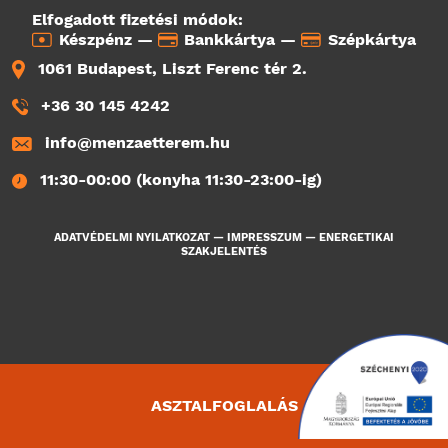
Elfogadott fizetési módok:
Készpénz —
Bankkártya —
Szépkártya
1061 Budapest, Liszt Ferenc tér 2.
+36 30 145 4242
info@menzaetterem.hu
11:30-00:00 (konyha 11:30-23:00-ig)
ADATVÉDELMI NYILATKOZAT
—
IMPRESSZUM
—
ENERGETIKAI
SZAKJELENTÉS
ASZTALFOGLALÁS
4087