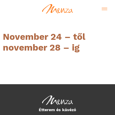
November 24 – től
november 28 – ig
Magyar
Étterem és kávézó