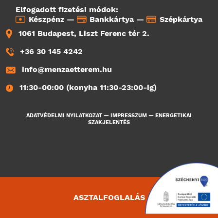
Elfogadott fizetési módok:
Készpénz —
Bankkártya —
Szépkártya
1061 Budapest, Liszt Ferenc tér 2.
+36 30 145 4242
info@menzaetterem.hu
11:30-00:00 (konyha 11:30-23:00-ig)
ADATVÉDELMI NYILATKOZAT
—
IMPRESSZUM
—
ENERGETIKAI
SZAKJELENTÉS
ASZTALFOGLALÁS
4335