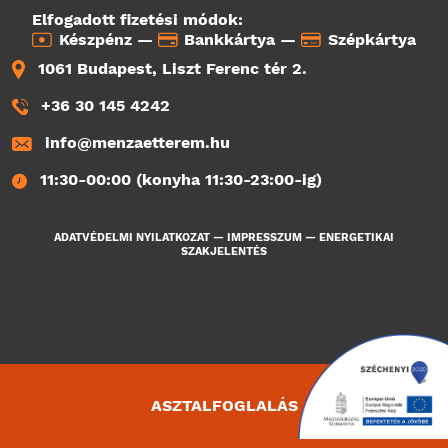
Elfogadott fizetési módok:
Készpénz —
Bankkártya —
Szépkártya
1061 Budapest, Liszt Ferenc tér 2.
+36 30 145 4242
info@menzaetterem.hu
11:30-00:00 (konyha 11:30-23:00-ig)
ADATVÉDELMI NYILATKOZAT
—
IMPRESSZUM
—
ENERGETIKAI
SZAKJELENTÉS
ASZTALFOGLALÁS
3643