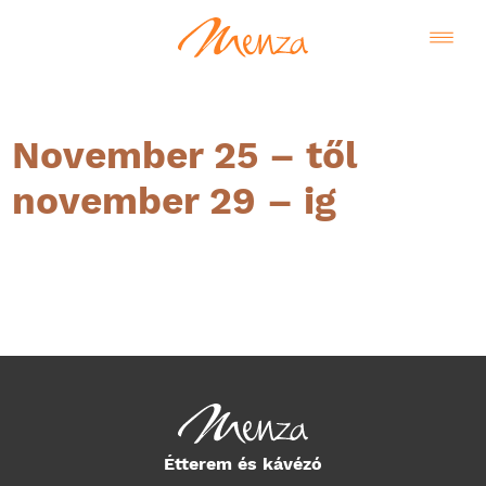
November 25 – től
november 29 – ig
Magyar
Étterem és kávézó