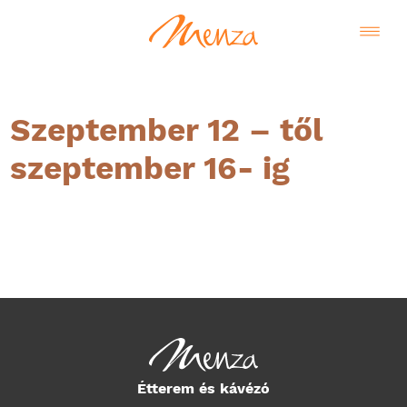
Szeptember 12 – től
szeptember 16- ig
Magyar
Étterem és kávézó