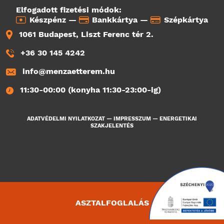
Elfogadott fizetési módok:
Készpénz —
Bankkártya —
Szépkártya
1061 Budapest, Liszt Ferenc tér 2.
+36 30 145 4242
info@menzaetterem.hu
11:30-00:00 (konyha 11:30-23:00-ig)
ADATVÉDELMI NYILATKOZAT
—
IMPRESSZUM
—
ENERGETIKAI
SZAKJELENTÉS
ASZTALFOGLALÁS
2182