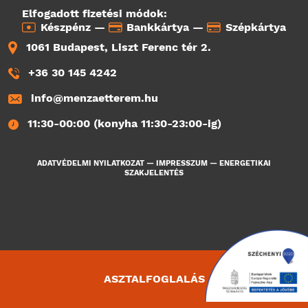
Elfogadott fizetési módok:
Készpénz —
Bankkártya —
Szépkártya
1061 Budapest, Liszt Ferenc tér 2.
+36 30 145 4242
info@menzaetterem.hu
11:30-00:00 (konyha 11:30-23:00-ig)
ADATVÉDELMI NYILATKOZAT
—
IMPRESSZUM
—
ENERGETIKAI
SZAKJELENTÉS
ASZTALFOGLALÁS
1194