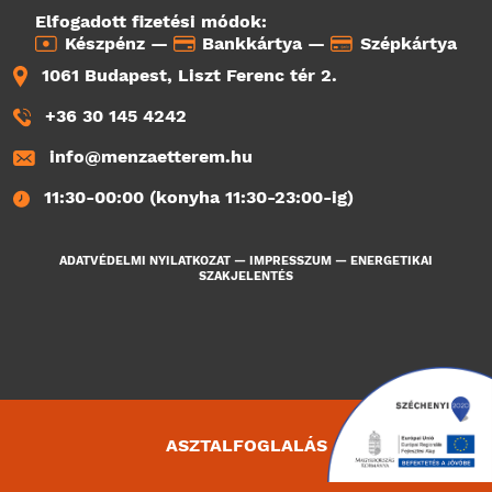
Elfogadott fizetési módok:
Készpénz —
Bankkártya —
Szépkártya
1061 Budapest, Liszt Ferenc tér 2.
+36 30 145 4242
info@menzaetterem.hu
11:30-00:00 (konyha 11:30-23:00-ig)
ADATVÉDELMI NYILATKOZAT
—
IMPRESSZUM
—
ENERGETIKAI
SZAKJELENTÉS
ASZTALFOGLALÁS
4199