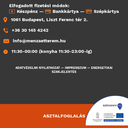
Elfogadott fizetési módok:
Készpénz —
Bankkártya —
Szépkártya
1061 Budapest, Liszt Ferenc tér 2.
+36 30 145 4242
info@menzaetterem.hu
11:30-00:00 (konyha 11:30-23:00-ig)
ADATVÉDELMI NYILATKOZAT
—
IMPRESSZUM
—
ENERGETIKAI
SZAKJELENTÉS
ASZTALFOGLALÁS
3474