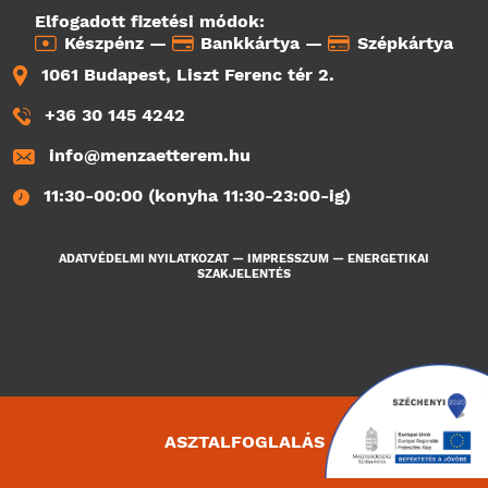
Elfogadott fizetési módok:
Készpénz —
Bankkártya —
Szépkártya
1061 Budapest, Liszt Ferenc tér 2.
+36 30 145 4242
info@menzaetterem.hu
11:30-00:00 (konyha 11:30-23:00-ig)
ADATVÉDELMI NYILATKOZAT
—
IMPRESSZUM
—
ENERGETIKAI
SZAKJELENTÉS
ASZTALFOGLALÁS
4355