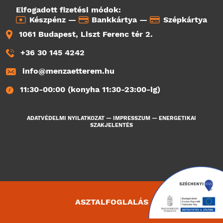
Elfogadott fizetési módok:
Készpénz —
Bankkártya —
Szépkártya
1061 Budapest, Liszt Ferenc tér 2.
+36 30 145 4242
info@menzaetterem.hu
11:30-00:00 (konyha 11:30-23:00-ig)
ADATVÉDELMI NYILATKOZAT
—
IMPRESSZUM
—
ENERGETIKAI
SZAKJELENTÉS
ASZTALFOGLALÁS
1128