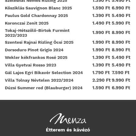
1.390 Ft
5.490 Ft
Szeleshát Nemes Rizling 2025
1.590 Ft
6.990 Ft
Kősziklás Sauvignon Blanc 2025
1.390 Ft
5.490 Ft
Paulus Gold Chardonnay 2025
1.490 Ft
5.990 Ft
Koronczai Zenit 2025
Tokaj-Hétszőlő-Birtok Furmint
1.990 Ft
8.990 Ft
2022/2023
1.990 Ft
8.990 Ft
Szentesi Rajnai Rizling Öcsi 2025
1.990 Ft
8.990 Ft
Dorsoduro Pinot Grigio 2024
1.390 Ft
5.490 Ft
Wekler kékfrankos Rosé 2025
1.390 Ft
5.490 Ft
Villa Gyetvai Rosso 2023
1.790 Ft
7.590 Ft
Gál Lajos Egri Bikavér Selection 2024
2.290 Ft
9.990 Ft
Villa Tolnay Névtelen 2022/2024
1.590 Ft
6.990 Ft
Dúzsi Summer red (Blauburger) 2024
Étterem és kávézó