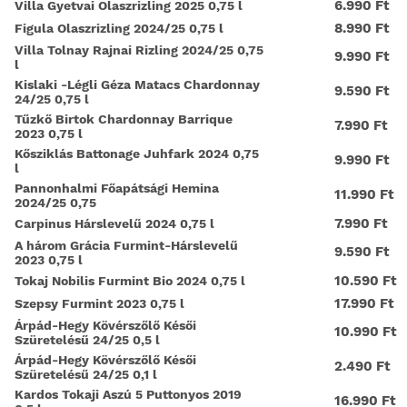
6.990 Ft
Villa Gyetvai Olaszrizling 2025 0,75 l
8.990 Ft
Figula Olaszrizling 2024/25 0,75 l
Villa Tolnay Rajnai Rizling 2024/25 0,75
9.990 Ft
l
Kislaki -Légli Géza Matacs Chardonnay
9.590 Ft
24/25 0,75 l
Tűzkő Birtok Chardonnay Barrique
7.990 Ft
2023 0,75 l
Kősziklás Battonage Juhfark 2024 0,75
9.990 Ft
l
Pannonhalmi Főapátsági Hemina
11.990 Ft
2024/25 0,75
7.990 Ft
Carpinus Hárslevelű 2024 0,75 l
A három Grácia Furmint-Hárslevelű
9.590 Ft
2023 0,75 l
10.590 Ft
Tokaj Nobilis Furmint Bio 2024 0,75 l
17.990 Ft
Szepsy Furmint 2023 0,75 l
Árpád-Hegy Kövérszőlő Késői
10.990 Ft
Szüretelésű 24/25 0,5 l
Árpád-Hegy Kövérszőlő Késői
2.490 Ft
Szüretelésű 24/25 0,1 l
Kardos Tokaji Aszú 5 Puttonyos 2019
16.990 Ft