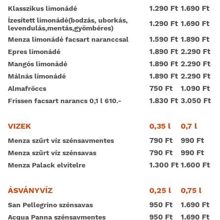
1.290 Ft
1.690 Ft
Klasszikus limonádé
Ízesített limonádé(bodzás, uborkás,
1.290 Ft
1.690 Ft
levendulás,mentás,gyömbéres)
1.590 Ft
1.890 Ft
Menza limonádé facsart naranccsal
1.890 Ft
2.290 Ft
Epres limonádé
1.890 Ft
2.290 Ft
Mangós limonádé
1.890 Ft
2.290 Ft
Málnás limonádé
750 Ft
1.090 Ft
Almafröccs
1.830 Ft
3.050 Ft
Frissen facsart narancs 0,1 l 610.-
0,35 l
0,7 l
VIZEK
790 Ft
990 Ft
Menza szűrt víz szénsavmentes
790 Ft
990 Ft
Menza szűrt víz szénsavas
1.300 Ft
1.600 Ft
Menza Palack elvitelre
0,25 l
0,75 l
ÁSVÁNYVÍZ
950 Ft
1.690 Ft
San Pellegrino szénsavas
950 Ft
1.690 Ft
Acqua Panna szénsavmentes