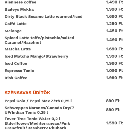
1.490 Ft
Viennese coffee
1.990 Ft
Baileys Mokka
1.690 Ft
Dirty Black Sesame Latte warmed/iced
1.250 Ft
Caffé Latte
1.450 Ft
Melange
Spiced Latte toffe/pistachio/salted
1.490 Ft
Caramel/Hazelnut
1.690 Ft
Matcha Latte
1.990 Ft
Iced Matcha Mango/Strawberry
1.990 Ft
Iced Coffee
1.090 Ft
Espresso Tonic
1.990 Ft
Irish Coffee
SZÉNSAVAS ÜDÍTŐK
890 Ft
Pepsi Cola / Pepsi Max Zéró 0,25 l
Schweppes Narancs/Canada Dry/7
890 Ft
UP/Indian Tonic 0,25 l
Fever-Tree Tonic Water 0,2 l
1.590 Ft
Elderflower/Mediterranean/Pink
Grapefruit/Raspberry Rhubarb