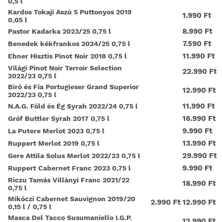
0,5 l
Kardos Tokaji Aszú 5 Puttonyos 2019
1.990 Ft
0,05 l
8.990 Ft
Pastor Kadarka 2023/25 0,75 l
7.590 Ft
Benedek kékfrankos 2024/25 0,75 l
11.990 Ft
Ebner Hisztis Pinot Noir 2018 0,75 l
Világi Pinot Noir Terroir Selection
22.990 Ft
2022/23 0,75 l
Biró és Fia Portugieser Grand Superior
12.990 Ft
2022/23 0,75 l
11.990 Ft
N.A.G. Föld és Ég Syrah 2022/24 0,75 l
16.990 Ft
Gróf Buttler Syrah 2017 0,75 l
9.990 Ft
La Putere Merlot 2023 0,75 l
13.990 Ft
Ruppert Merlot 2019 0,75 l
29.990 Ft
Gere Attila Solus Merlot 2022/23 0,75 l
9.990 Ft
Ruppert Cabernet Franc 2023 0,75 l
Riczu Tamás Villányi Franc 2021/22
18.990 Ft
0,75 l
Mikóczi Cabernet Sauvignon 2019/20
2.990 Ft
12.990 Ft
0,15 l / 0,75 l
Masca Del Tacco Susumaniello I.G.P.
12.990 Ft