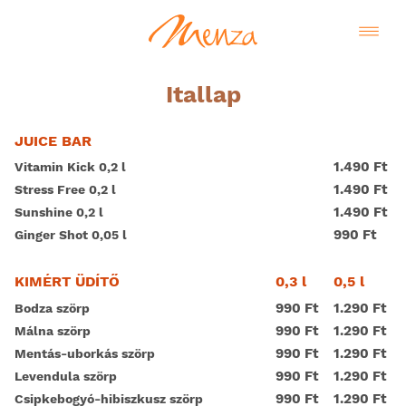
Itallap
JUICE BAR
1.490 Ft
Vitamin Kick 0,2 l
1.490 Ft
Stress Free 0,2 l
1.490 Ft
Sunshine 0,2 l
990 Ft
Ginger Shot 0,05 l
0,3 l
0,5 l
KIMÉRT ÜDÍTŐ
990 Ft
1.290 Ft
Bodza szörp
990 Ft
1.290 Ft
Málna szörp
990 Ft
1.290 Ft
Mentás-uborkás szörp
990 Ft
1.290 Ft
Levendula szörp
990 Ft
1.290 Ft
Csipkebogyó-hibiszkusz szörp