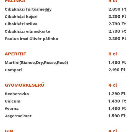
4 cl
PÁLINKA
2.890 Ft
Cibakházi fürtösmeggy
3.390 Ft
Cibakházi kajszi
2.790 Ft
Cibakházi szilva
2.790 Ft
Cibakházi vilmoskörte
2.390 Ft
Paulus Irsai Olivér pálinka
8 cl
APERITIF
1.490 Ft
Martini(Bianco,Dry,Rosso,Rosé)
2.190 Ft
Campari
4 cl
GYOMORKESERŰ
1.290 Ft
Becherovka
1.490 Ft
Unicum
1.490 Ft
Averna
1.590 Ft
Jagermeister
4 cl
GIN