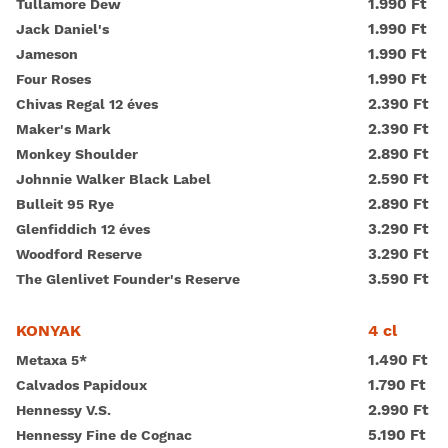
1.990 Ft
Tullamore Dew
1.990 Ft
Jack Daniel's
1.990 Ft
Jameson
1.990 Ft
Four Roses
2.390 Ft
Chivas Regal 12 éves
2.390 Ft
Maker's Mark
2.890 Ft
Monkey Shoulder
2.590 Ft
Johnnie Walker Black Label
2.890 Ft
Bulleit 95 Rye
3.290 Ft
Glenfiddich 12 éves
3.290 Ft
Woodford Reserve
3.590 Ft
The Glenlivet Founder's Reserve
4 cl
KONYAK
1.490 Ft
Metaxa 5*
1.790 Ft
Calvados Papidoux
2.990 Ft
Hennessy V.S.
5.190 Ft
Hennessy Fine de Cognac