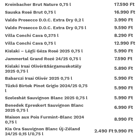
17.590 Ft
Kreinbacher Brut Nature 0,75 l
16.990 Ft
Sauska Rosé Brut 0,75 l
3.990 Ft
Valdo Prosecco D.O.C. Extra Dry 0,2 l
9.590 Ft
Valdo Prosecco D.O.C. Extra Dry 0,75 l
8.290 Ft
Villa Conchi Cava 0,375 l
12.990 Ft
Villa Conchi Cava 0,75 l
5.990 Ft
Kislaki – Légli Géza Rosé 2025 0,75 l
7.590 Ft
Jammertal Grand Rozé 24/25 0,75 l
Kislaki Irsai Olivér&Sárgamuskotály
5.890 Ft
2025 0,75 l
5.990 Ft
Babarczi Irsai Olivér 2025 0,75 l
Tűzkő Birtok Pinot Grigio 2024/25 0,75
5.990 Ft
l
5.990 Ft
Szeleshát Sauvignon Blanc 2025 0,75 l
Benedek Epreskert Sauvignon Blanc
6.990 Ft
2025 0,75 l
Maison aux Pois Furmint-Blanc 2024
8.990 Ft
0,75 l
Kia Ora Sauvignon Blanc Új-Zéland
2.490 Ft
9.990 Ft
24/25 0,15 l/0,75 l