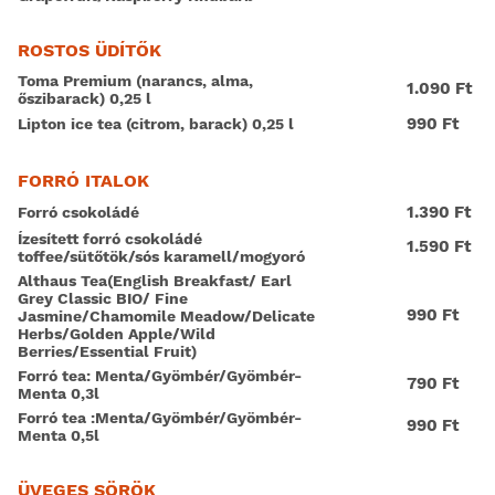
ROSTOS ÜDÍTŐK
Toma Premium (narancs, alma,
1.090 Ft
őszibarack) 0,25 l
990 Ft
Lipton ice tea (citrom, barack) 0,25 l
FORRÓ ITALOK
1.390 Ft
Forró csokoládé
Ízesített forró csokoládé
1.590 Ft
toffee/sütőtök/sós karamell/mogyoró
Althaus Tea(English Breakfast/ Earl
Grey Classic BIO/ Fine
990 Ft
Jasmine/Chamomile Meadow/Delicate
Herbs/Golden Apple/Wild
Berries/Essential Fruit)
Forró tea: Menta/Gyömbér/Gyömbér-
790 Ft
Menta 0,3l
Forró tea :Menta/Gyömbér/Gyömbér-
990 Ft
Menta 0,5l
ÜVEGES SÖRÖK