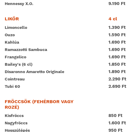
9.190 Ft
Hennessy X.O.
4 cl
LIKŐR
1.390 Ft
Limoncello
1.590 Ft
Ouzo
1.690 Ft
Kahlúa
1.690 Ft
Ramazzotti Sambuca
1.690 Ft
Frangelico
1.850 Ft
Bailey's (6 cl)
1.890 Ft
Disaronno Amaretto Originale
2.290 Ft
Cointreau
2.690 Ft
Tubi 60
FRÖCCSÖK (FEHÉRBOR VAGY
ROZÉ)
850 Ft
Kisfröccs
1.600 Ft
Nagyfröccs
950 Ft
Hosszúlépés