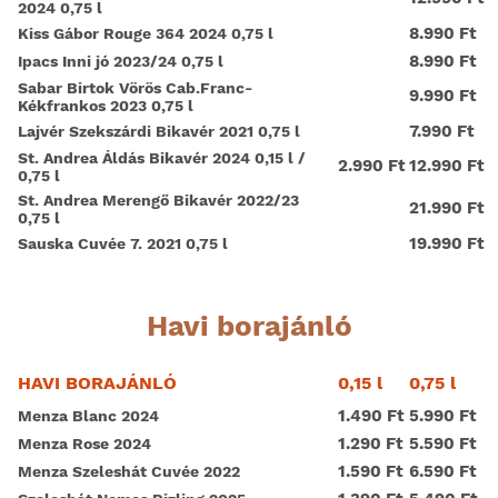
2024 0,75 l
8.990 Ft
Kiss Gábor Rouge 364 2024 0,75 l
8.990 Ft
Ipacs Inni jó 2023/24 0,75 l
Sabar Birtok Vörös Cab.Franc-
9.990 Ft
Kékfrankos 2023 0,75 l
7.990 Ft
Lajvér Szekszárdi Bikavér 2021 0,75 l
St. Andrea Áldás Bikavér 2024 0,15 l /
2.990 Ft
12.990 Ft
0,75 l
St. Andrea Merengő Bikavér 2022/23
21.990 Ft
0,75 l
19.990 Ft
Sauska Cuvée 7. 2021 0,75 l
Havi borajánló
0,15 l
0,75 l
HAVI BORAJÁNLÓ
1.490 Ft
5.990 Ft
Menza Blanc 2024
1.290 Ft
5.590 Ft
Menza Rose 2024
1.590 Ft
6.590 Ft
Menza Szeleshát Cuvée 2022