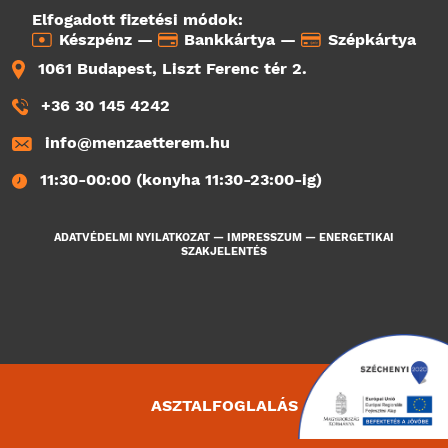
Elfogadott fizetési módok:
Készpénz —
Bankkártya —
Szépkártya
1061 Budapest, Liszt Ferenc tér 2.
+36 30 145 4242
info@menzaetterem.hu
11:30-00:00 (konyha 11:30-23:00-ig)
ADATVÉDELMI NYILATKOZAT
—
IMPRESSZUM
—
ENERGETIKAI
SZAKJELENTÉS
ASZTALFOGLALÁS
3797