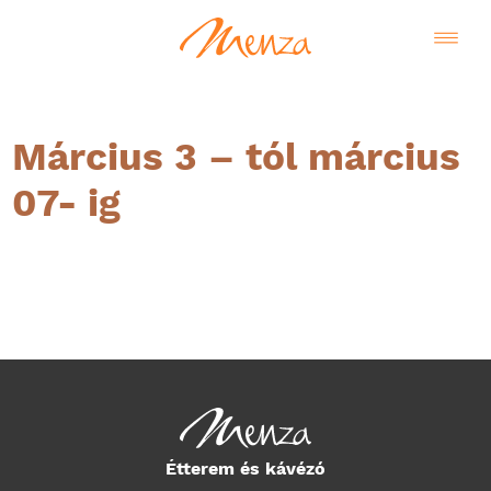
Március 3 – tól március
07- ig
Magyar
Étterem és kávézó