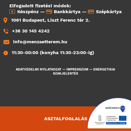
Elfogadott fizetési módok:
Készpénz —
Bankkártya —
Szépkártya
1061 Budapest, Liszt Ferenc tér 2.
+36 30 145 4242
info@menzaetterem.hu
11:30-00:00 (konyha 11:30-23:00-ig)
ADATVÉDELMI NYILATKOZAT
—
IMPRESSZUM
—
ENERGETIKAI
SZAKJELENTÉS
ASZTALFOGLALÁS
1749