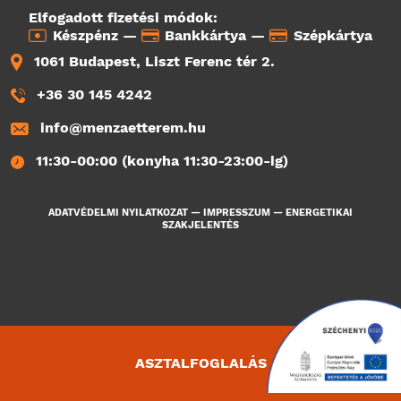
Elfogadott fizetési módok:
Készpénz —
Bankkártya —
Szépkártya
1061 Budapest, Liszt Ferenc tér 2.
+36 30 145 4242
info@menzaetterem.hu
11:30-00:00 (konyha 11:30-23:00-ig)
ADATVÉDELMI NYILATKOZAT
—
IMPRESSZUM
—
ENERGETIKAI
SZAKJELENTÉS
ASZTALFOGLALÁS
3655